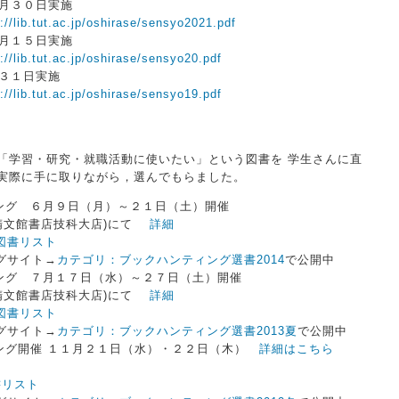
１月３０日実施
://lib.tut.ac.jp/oshirase/sensyo2021.pdf
２月１５日実施
://lib.tut.ac.jp/oshirase/sensyo20.pdf
月３１日実施
://lib.tut.ac.jp/oshirase/sensyo19.pdf
「学習・研究・就職活動に使いたい」という図書を 学生さんに直
実際に手に取りながら，選んでもらました。
ティング ６月９日（月）～２１日（土）開催
文館書店技科大店)にて
詳細
図書リスト
サイト→
カテゴリ：ブックハンティング選書2014
で公開中
ティング ７月１７日（水）～２７日（土）開催
文館書店技科大店)にて
詳細
図書リスト
サイト→
カテゴリ：ブックハンティング選書2013夏
で公開中
ィング開催 １１月２１日（水）・２２日（木）
詳細はこちら
書リスト