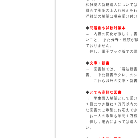
和雑誌の新規購入については
員会で承認の上入れ替えを行
洋雑誌の希望は現在受け付け
◆
問題集や試験対策本
→ 内容の変化が激しく，書
いこと, また分野・種類が
ておりません。
但し、電子ブック版での購
◆
文庫・新書
→ 図書館では、「岩波新書
書」「中公新書ラクレ」のシ
これら以外の文庫・新書の
◆
とても高額な図書
→ 学生購入希望として受け
１冊につき概ね１万円以内の
な図書のご希望にお応えでき
お一人の希望も年間１万程
但し，場合によっては購入
い。