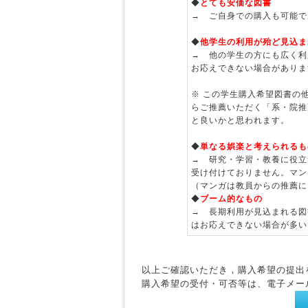
◆
とても安価な図書
→ ご自身での購入も可能で
◆
他学生の利用が殆ど見込ま
→ 他の学生の方にも広く利
お応えできない場合がありま
※ この学生購入希望図書の
らご推薦いただく「系・院推
と良いかと思われます。
◆
単なる娯楽と考えられるも
→ 研究・学習・教養に役立
受け付けておりません。マン
（マンガは教員からの推薦に
◆
ブーム的なもの
→ 長期利用が見込まれる図
はお応えできない場合が多い
以上ご確認いただき，購入希望の提出
購入希望の受付・可否等は、電子メー