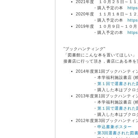
2021年度 １０月２５日～１
・購入予定の本
https
2020年度 １１月１８日～１
・購入予定の本
https
2019年度 １０月９日～１０
・購入予定の本
https
”ブックハンティング”
「図書館にこんな本を置いてほしい」
接書店に行って頂き，書店にある本を
2014年度第1回ブックハン
・本学福利施設書店 (精
・
第１回で選書された
・購入した本はブクログ
2013年度第1回ブックハン
・本学福利施設書店 (精
・
第１回で選書された
・購入した本はブクログ
2012年度第3回ブックハンテ
・
申込書兼ポスター
・
第3回選書された図