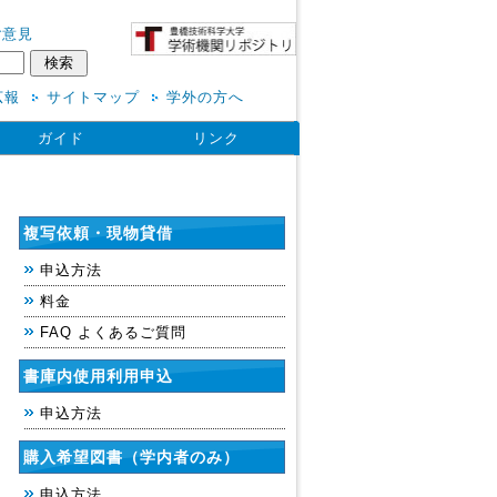
ご意見
広報
サイトマップ
学外の方へ
ガイド
リンク
複写依頼・現物貸借
申込方法
料金
FAQ よくあるご質問
書庫内使用利用申込
申込方法
購入希望図書（学内者のみ）
申込方法