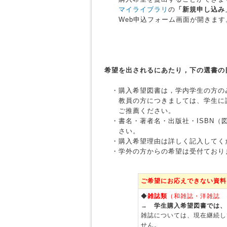
マイライブラリ
の
「新規申し込み
Web申込フォーム画面が開きます
希望を出されるにあたり，下の選書の
・購入希望図書は，学内学生の方の
教員の方につきましては、学生に読
ご推薦ください。
・書名・著者名・出版社・ISBN（
さい。
・購入希望理由は詳しく記入してく
・学外の方からの希望は受付ており
ご希望にお応えできない資料
◆
雑誌類
（和雑誌・洋雑誌 
→
学生購入希望図書では、
雑誌については、現在継続し
せん。