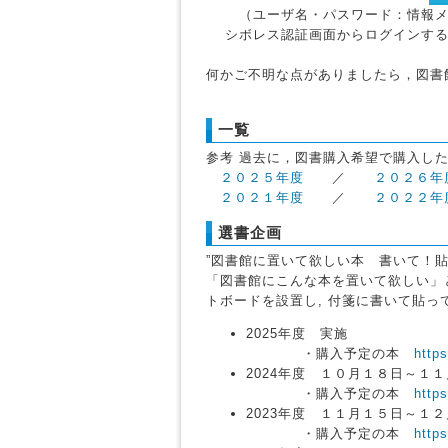
（ユーザ名・パスワード：情報メデ
シボレス認証画面からログインすると
何かご不明な点がありましたら，図書
一覧
参考 過去に，図書購入希望で購入し
２０２５年度
／
２０２６年
２０２１年度
／
２０２２年
選書企画
”図書館に置いて欲しい本 書いて！貼
「図書館にこんな本を置いて欲しい」
トボードを設置し, 付箋に書いて貼っ
2025年度 実施
・購入予定の本
https
2024年度 １０月１８日～１
・購入予定の本
https
2023年度 １１月１５日～１
・購入予定の本
https